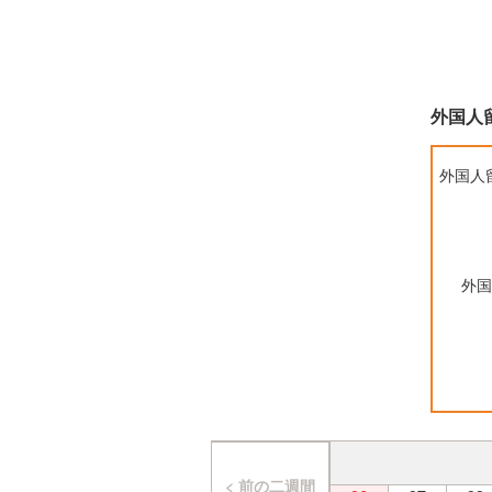
外国人
外国人
外国
< 前の二週間