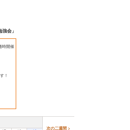
勉強会」
随時開催
す！
次の二週間 >